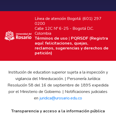
Línea de atención Bogotá: (601) 297
0200
Calle 12C Nº 6-25 - Bogotá D.C.
Colombia
Términos de uso
|
PQRSDF (Registra
aquí: felicitaciones, quejas,
reclamos, sugerencias y derechos de
petición)
Institución de education superior sujeta a la inspección y
vigilancia del Mineducación. | Personería Jurídica:
Resolución 58 del 16 de septiembre de 1895 expedida
por el Ministerio de Gobierno. | Notificaciones judiciales
en
juridica@urosario.edu.co
Transparencia y acceso a la información pública