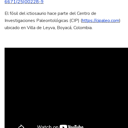
6671(25)00228-9
El fósil del ictiosaurio hace parte del Centro de
Investigaciones Paleontológicas (CIP) (
https://cipaleo.com
)
ubicado en Villa de Leyva, Boyacá, Colombia.