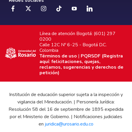
Redes sociales
Línea de atención Bogotá: (601) 297
0200
Calle 12C Nº 6-25 - Bogotá D.C.
Colombia
Términos de uso
|
PQRSDF (Registra
aquí: felicitaciones, quejas,
reclamos, sugerencias y derechos de
petición)
Institución de educación superior sujeta a la inspección y
vigilancia del Mineducación. | Personería Jurídica:
Resolución 58 del 16 de septiembre de 1895 expedida
por el Ministerio de Gobierno. | Notificaciones judiciales
en
juridica@urosario.edu.co