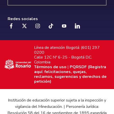
Redes sociales
Línea de atención Bogotá: (601) 297
0200
Calle 12C Nº 6-25 - Bogotá D.C.
Colombia
Términos de uso
|
PQRSDF (Registra
aquí: felicitaciones, quejas,
reclamos, sugerencias y derechos de
petición)
Institución de educación superior sujeta a la inspección y
vigilancia del Mineducación. | Personería Jurídica:
Resolución 58 del 16 de septiembre de 1895 expedida