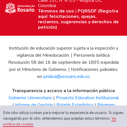
Calle 12C Nº 6-25 - Bogotá D.C.
Colombia
Términos de uso
|
PQRSDF (Registra
aquí: felicitaciones, quejas,
reclamos, sugerencias y derechos de
petición)
Institución de educación superior sujeta a la inspección y
vigilancia del Mineducación. | Personería Jurídica:
Resolución 58 del 16 de septiembre de 1895 expedida
por el Ministerio de Gobierno. | Notificaciones judiciales
en
juridica@urosario.edu.co
Transparencia y acceso a la información pública
Gobierno Universitario
|
Proyecto Educativo Institucional
|
Informe de Gestión
|
Boletín Estadístico
|
Régimen
Tributario
|
Estados Financieros
|
Código de Ética
|
Canal
Este sitio utiliza cookies para mejorar tu experiencia de usuario. Si sigues
de Integridad UR
navegando por el sitio, entendemos que aceptas estos términos.
Ver
política de cookies