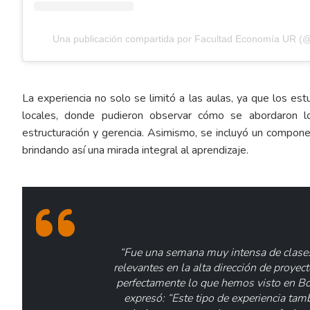
Una publicación compartida por Facultad Economía UR (
La experiencia no solo se limitó a las aulas, ya que los est
locales, donde pudieron observar cómo se abordaron 
estructuración y gerencia. Asimismo, se incluyó un component
brindando así una mirada integral al aprendizaje.
“Fue una semana muy intensa de clase
relevantes en la alta dirección de proy
perfectamente lo que hemos visto en Bog
expresó: “Este tipo de experiencia tam