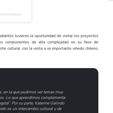
@economiaur)
udiantes tuvieron la oportunidad de visitar los proyectos
los componentes de alta complejidad en su fase de
e cultural, con la visita a un importante viñedo chileno,
s, en la que pudimos ver temas muy
ectos. Lo que aprendimos complementa
otá”. Por su parte, Katerine Galindo
bién es un intercambio cultural y de