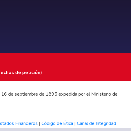
rechos de petición)
 del 16 de septiembre de 1895 expedida por el Ministerio de
stados Financieros
|
Código de Ética
|
Canal de Integridad