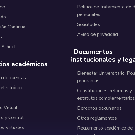
ado
Política de tratamiento de 
personales
ado
Solicitudes
ión Continua
Aviso de privacidad
s
 School
Documentos
institucionales y leg
cios académicos
Bienestar Universitario: Polí
n de cuentas
programas
 electrónico
Constituciones, reformas y
estatutos complementarios
 Virtual
Derechos pecuniarios
ro y Control
Otros reglamentos
os Virtuales
Reglamento académico de