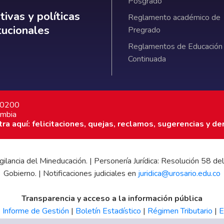
Posgrado
ativas y políticas institucionales
ivas y políticas
Reglamento académico de
itucionales
Pregrado
Reglamentos de Educación
Continuada
7 0200
ombia
a aquí: felicitaciones, quejas, reclamos, sugerencias y de
 vigilancia del Mineducación. | Personería Jurídica: Resolución 58
Gobierno. | Notificaciones judiciales en
juridica@urosario.edu.co
Transparencia y acceso a la información pública
|
Informe de Gestión
|
Boletín Estadístico
|
Régimen Tributario
|
E
UR