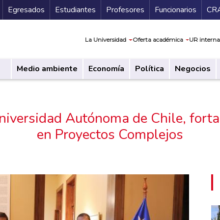
Secundario
Gu
Egresados
Estudiantes
Profesores
Funcionarios
CR
Navegación prin
La Universidad
Oferta académica
UR interna
Medio ambiente
Economía
Política
Negocios
Universidad Autónoma de Chile, forta
en Proyectos Complejos