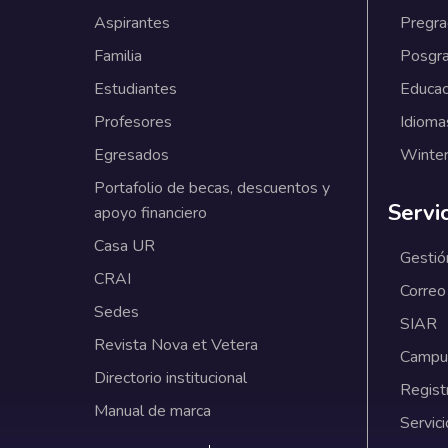
Aspirantes
Pregr
Familia
Posgr
Estudiantes
Educac
Profesores
Idioma
Egresados
Winter
Portafolio de becas, descuentos y
Servi
apoyo financiero
Casa UR
Gestió
CRAI
Correo
Sedes
SIAR
Revista Nova et Vetera
Campus
Directorio institucional
Regist
Manual de marca
Servici