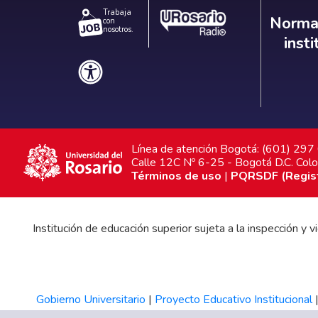
Trabaja
Norm
Normat
con
nosotros.
inst
Línea de atención Bogotá: (601) 29
Calle 12C Nº 6-25 - Bogotá D.C. Col
Términos de uso
|
PQRSDF (Registr
Institución de educación superior sujeta a la inspección y
Gobierno Universitario
|
Proyecto Educativo Institucional