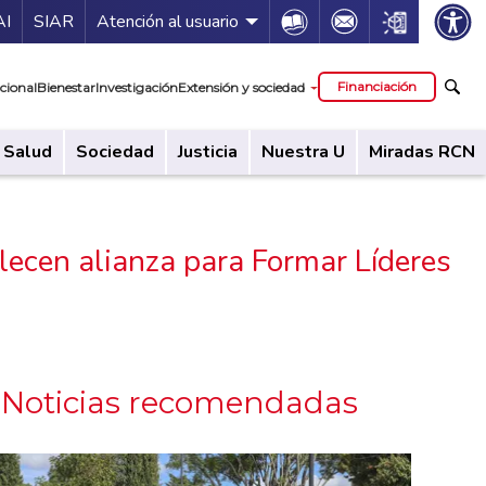
ía de servicios
Icon
Icon
Icon
AI
SIAR
Atención al usuario
cipal
Financiación
cional
Bienestar
Investigación
Extensión y sociedad
Salud
Sociedad
Justicia
Nuestra U
Miradas RCN
lecen alianza para Formar Líderes
Noticias recomendadas