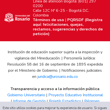
Línea de atención Bogotá: (601) 297
0200
Calle 12C Nº 6-25 - Bogotá D.C.
Colombia
Términos de uso
|
PQRSDF (Registra
aquí: felicitaciones, quejas,
reclamos, sugerencias y derechos de
petición)
Institución de educación superior sujeta a la inspección y
vigilancia del Mineducación. | Personería Jurídica:
Resolución 58 del 16 de septiembre de 1895 expedida
por el Ministerio de Gobierno. | Notificaciones judiciales
en
juridica@urosario.edu.co
Transparencia y acceso a la información pública
Gobierno Universitario
|
Proyecto Educativo Institucional
|
Informe de Gestión
|
Boletín Estadístico
|
Régimen
Tributario
|
Estados Financieros
|
Código de Ética
|
Canal
Este sitio utiliza cookies para mejorar tu experiencia de usuario. Si sigues