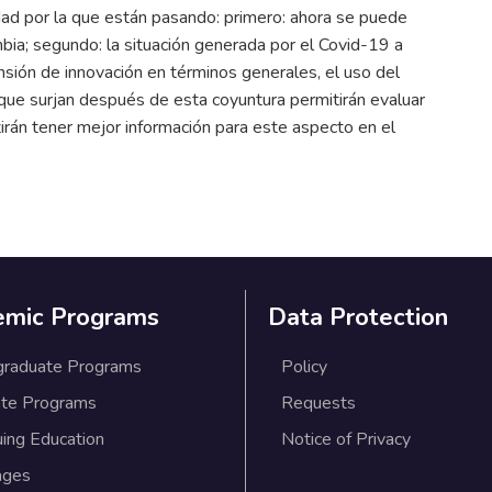
idad por la que están pasando: primero: ahora se puede
mbia; segundo: la situación generada por el Covid-19 a
sión de innovación en términos generales, el uso del
as que surjan después de esta coyuntura permitirán evaluar
irán tener mejor información para este aspecto en el
emic Programs
Data Protection
graduate Programs
Policy
te Programs
Requests
uing Education
Notice of Privacy
ages