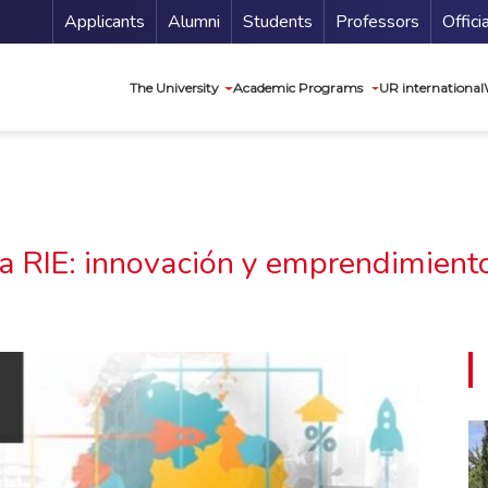
Menu Secundario
Applicants
Alumni
Students
Professors
Offici
Navegación princip
The University
Academic Programs
UR international
a RIE: innovación y emprendimient