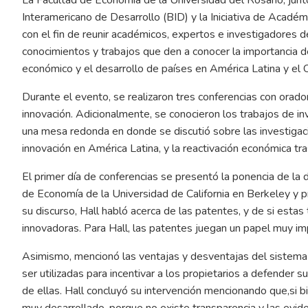
Interamericano de Desarrollo (BID) y la Iniciativa de Acadé
con el fin de reunir académicos, expertos e investigadores de
conocimientos y trabajos que den a conocer la importancia d
económico y el desarrollo de países en América Latina y el 
Durante el evento, se realizaron tres conferencias con orad
innovación. Adicionalmente, se conocieron los trabajos de inv
una mesa redonda en donde se discutió sobre las investigaci
innovación en América Latina, y la reactivación económica tr
El primer día de conferencias se presentó la ponencia de la
de Economía de la Universidad de California en Berkeley y p
su discurso, Hall habló acerca de las patentes, y de si estas
innovadoras. Para Hall, las patentes juegan un papel muy i
Asimismo, mencionó las ventajas y desventajas del sistema
ser utilizadas para incentivar a los propietarios a defender 
de ellas. Hall concluyó su intervención mencionando que,si b
muy desarrollado, porque no existe transparencia y las evi