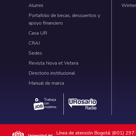
Alumni
Winter
Portafolio de becas, descuentos y
apoyo financiero
Casa UR
CRAI
Sedes
Revista Nova et Vetera
Directorio institucional
Manual de marca
Trabaja
con
nosotros.
Línea de atención Bogotá: (601) 29