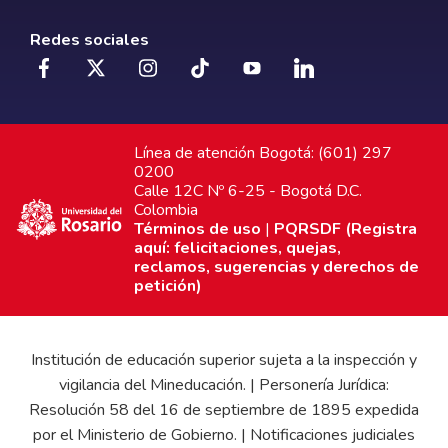
Redes sociales
Línea de atención Bogotá: (601) 297
0200
Calle 12C Nº 6-25 - Bogotá D.C.
Colombia
Términos de uso
|
PQRSDF (Registra
aquí: felicitaciones, quejas,
reclamos, sugerencias y derechos de
petición)
Institución de educación superior sujeta a la inspección y
vigilancia del Mineducación. | Personería Jurídica:
Resolución 58 del 16 de septiembre de 1895 expedida
por el Ministerio de Gobierno. | Notificaciones judiciales