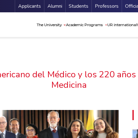
Menu Secundario
Applicants
Alumni
Students
Professors
Offici
Navegación princip
The University
Academic Programs
UR international
ericano del Médico y los 220 años 
Medicina