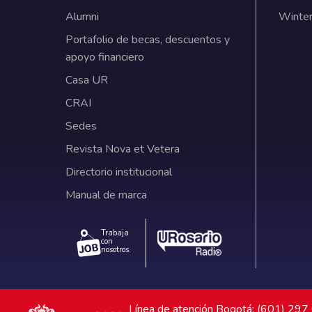
Alumni
Winter
Portafolio de becas, descuentos y
apoyo financiero
Casa UR
CRAI
Sedes
Revista Nova et Vetera
Directorio institucional
Manual de marca
Trabaja
con
nosotros.
Línea de atención Bogotá: (601) 29