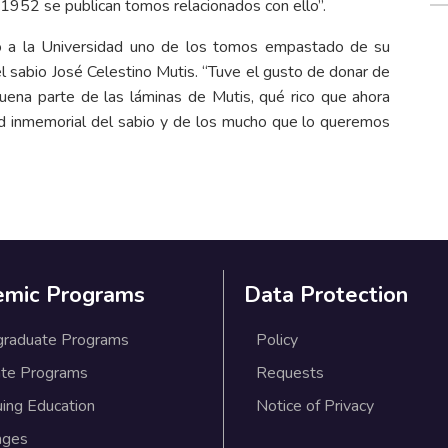
 1952 se publican tomos relacionados con ello”.
nó a la Universidad uno de los tomos empastado de su
el sabio José Celestino Mutis. “Tuve el gusto de donar de
uena parte de las láminas de Mutis, qué rico que ahora
d inmemorial del sabio y de los mucho que lo queremos
emic Programs
Data Protection
graduate Programs
Policy
te Programs
Requests
uing Education
Notice of Privacy
ages