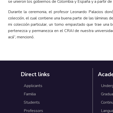
se unieron los gobiernos de Colombia y España y a partir de
Durante la ceremonia, el profesor Leonardo Palacios do
colección, el cual contiene una buena parte de las láminas d
mi colección particular, un tomo empastado que trae una b
pertenezca y permanezca en el CRAI de nuestra universida
acá”, mencionó.
Direct links
Acad
Applicants
Under
Familia
Gradua
Students
Contin
Professors
Langu