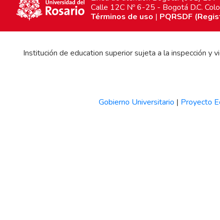
Calle 12C Nº 6-25 - Bogotá D.C. Col
Términos de uso
|
PQRSDF (Registr
Institución de education superior sujeta a la inspección y
Gobierno Universitario
|
Proyecto Ed