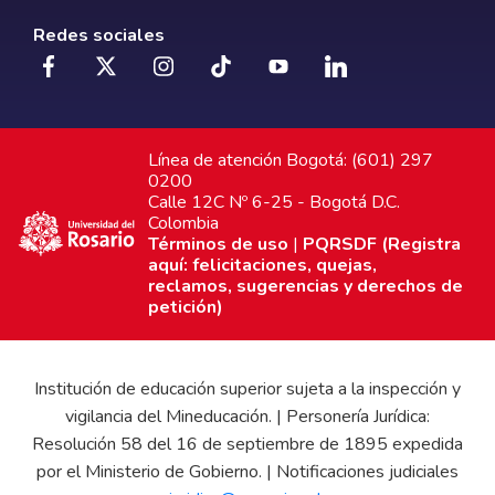
Redes sociales
Línea de atención Bogotá: (601) 297
0200
Calle 12C Nº 6-25 - Bogotá D.C.
Colombia
Términos de uso
|
PQRSDF (Registra
aquí: felicitaciones, quejas,
reclamos, sugerencias y derechos de
petición)
Institución de educación superior sujeta a la inspección y
vigilancia del Mineducación. | Personería Jurídica:
Resolución 58 del 16 de septiembre de 1895 expedida
por el Ministerio de Gobierno. | Notificaciones judiciales