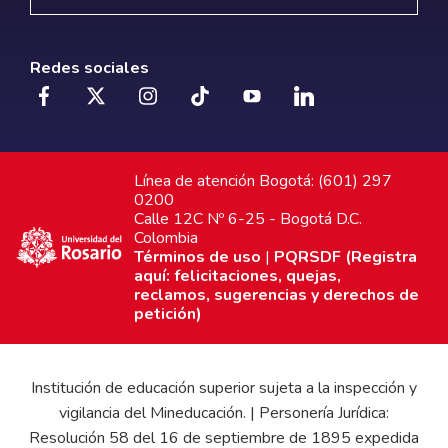
Redes sociales
Línea de atención Bogotá: (601) 297
0200
Calle 12C Nº 6-25 - Bogotá D.C.
Colombia
Términos de uso
|
PQRSDF (Registra
aquí: felicitaciones, quejas,
reclamos, sugerencias y derechos de
petición)
Institución de educación superior sujeta a la inspección y
vigilancia del Mineducación. | Personería Jurídica:
Resolución 58 del 16 de septiembre de 1895 expedida