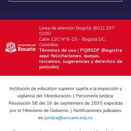
Línea de atención Bogotá: (601) 297
0200
Calle 12C Nº 6-25 - Bogotá D.C.
Colombia
Términos de uso
|
PQRSDF (Registra
aquí: felicitaciones, quejas,
reclamos, sugerencias y derechos de
petición)
Institución de education superior sujeta a la inspección y
vigilancia del Mineducación. | Personería Jurídica:
Resolución 58 del 16 de septiembre de 1895 expedida
por el Ministerio de Gobierno. | Notificaciones judiciales
en
juridica@urosario.edu.co