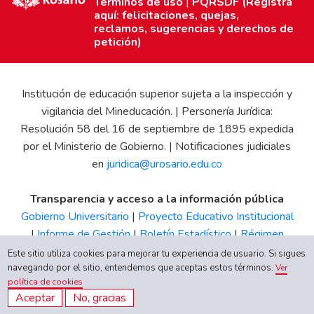
Términos de uso
|
PQRSDF (Registra
aquí: felicitaciones, quejas,
reclamos, sugerencias y derechos de
petición)
Institución de educación superior sujeta a la inspección y
vigilancia del Mineducación. | Personería Jurídica:
Resolución 58 del 16 de septiembre de 1895 expedida
por el Ministerio de Gobierno. | Notificaciones judiciales
en
juridica@urosario.edu.co
Transparencia y acceso a la información pública
Gobierno Universitario
|
Proyecto Educativo Institucional
|
Informe de Gestión
|
Boletín Estadístico
|
Régimen
Tributario
|
Estados Financieros
|
Código de Ética
|
Canal
Este sitio utiliza cookies para mejorar tu experiencia de usuario. Si sigues
navegando por el sitio, entendemos que aceptas estos términos.
de Integridad UR
Ver
política de cookies
Aceptar
No, gracias