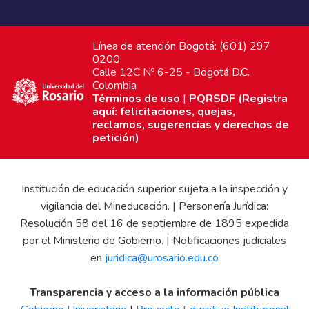
Línea de atención Bogotá: (601) 297
0200
Calle 12C Nº 6-25 - Bogotá D.C.
Colombia
Términos de uso
|
PQRSDF (Registra
aquí: felicitaciones, quejas,
reclamos, sugerencias y derechos de
petición)
Institución de educación superior sujeta a la inspección y
vigilancia del Mineducación. | Personería Jurídica:
Resolución 58 del 16 de septiembre de 1895 expedida
por el Ministerio de Gobierno. | Notificaciones judiciales
en
juridica@urosario.edu.co
Transparencia y acceso a la información pública