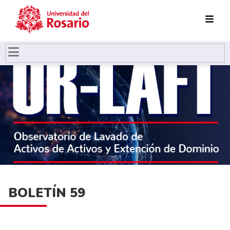
Pasar al contenido principal
BOLETÍN 59