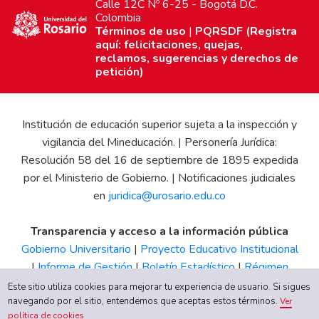
Calle 12C Nº 6-25 - Bogotá D.C.
Colombia
Términos de uso
|
PQRSDF (Registra
aquí: felicitaciones, quejas,
reclamos, sugerencias y derechos de
petición)
Institución de educación superior sujeta a la inspección y
vigilancia del Mineducación. | Personería Jurídica:
Resolución 58 del 16 de septiembre de 1895 expedida
por el Ministerio de Gobierno. | Notificaciones judiciales
en
juridica@urosario.edu.co
Transparencia y acceso a la información pública
Gobierno Universitario
|
Proyecto Educativo Institucional
|
Informe de Gestión
|
Boletín Estadístico
|
Régimen
Tributario
|
Estados Financieros
|
Código de Ética
|
Canal
Este sitio utiliza cookies para mejorar tu experiencia de usuario. Si sigues
de Integridad UR
navegando por el sitio, entendemos que aceptas estos términos.
Ver
política de cookies