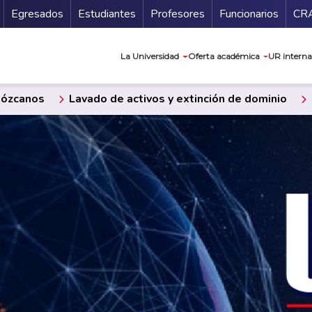
Secundario
Gu
Egresados
Estudiantes
Profesores
Funcionarios
CR
Navegación prin
La Universidad
Oferta académica
UR interna
ózcanos
Lavado de activos y extinción de dominio