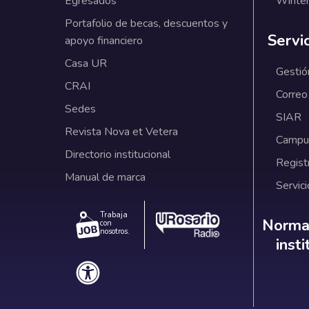
Egresados
Winter
Portafolio de becas, descuentos y
Servi
apoyo financiero
Casa UR
Gestió
CRAI
Correo
Sedes
SIAR
Revista Nova et Vetera
Campus
Directorio institucional
Regist
Manual de marca
Servici
Trabaja
Norm
Normat
con
nosotros.
inst