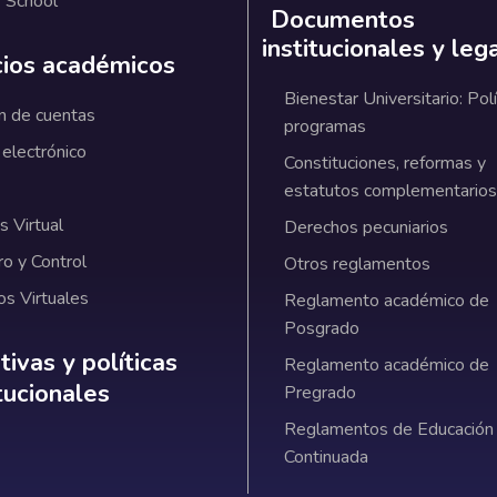
 School
Documentos
institucionales y leg
cios académicos
Bienestar Universitario: Polí
n de cuentas
programas
 electrónico
Constituciones, reformas y
estatutos complementarios
 Virtual
Derechos pecuniarios
ro y Control
Otros reglamentos
os Virtuales
Reglamento académico de
Posgrado
ativas y políticas institucionales
ivas y políticas
Reglamento académico de
itucionales
Pregrado
Reglamentos de Educación
Continuada