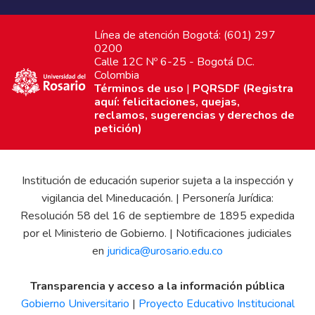
Línea de atención Bogotá: (601) 297
0200
Calle 12C Nº 6-25 - Bogotá D.C.
Colombia
Términos de uso
|
PQRSDF (Registra
aquí: felicitaciones, quejas,
reclamos, sugerencias y derechos de
petición)
Institución de educación superior sujeta a la inspección y
vigilancia del Mineducación. | Personería Jurídica:
Resolución 58 del 16 de septiembre de 1895 expedida
por el Ministerio de Gobierno. | Notificaciones judiciales
en
juridica@urosario.edu.co
Transparencia y acceso a la información pública
Gobierno Universitario
|
Proyecto Educativo Institucional