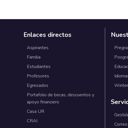
Enlaces directos
Nuest
Aspirantes
Pregr
Familia
Posgr
Estudiantes
Educac
Profesores
Idioma
Egresados
Winter
Portafolio de becas, descuentos y
Servi
apoyo financiero
Casa UR
Gestió
CRAI
Correo