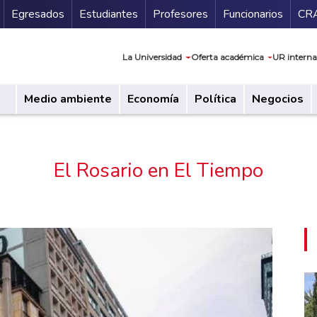
Secundario
Gu
Egresados
Estudiantes
Profesores
Funcionarios
CR
Navegación prin
La Universidad
Oferta académica
UR interna
Medio ambiente
Economía
Política
Negocios
El Rosario en El Tiempo