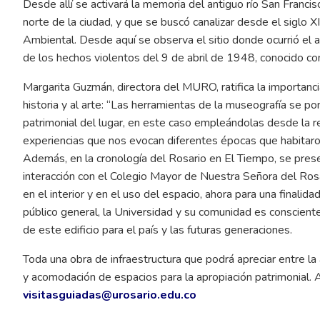
Desde allí se activará la memoria del antiguo río San Francisc
norte de la ciudad, y que se buscó canalizar desde el siglo XI
Ambiental. Desde aquí se observa el sitio donde ocurrió el as
de los hechos violentos del 9 de abril de 1948, conocido c
Margarita Guzmán, directora del MURO, ratifica la importancia
historia y al arte: “Las herramientas de la museografía se po
patrimonial del lugar, en este caso empleándolas desde la r
experiencias que nos evocan diferentes épocas que habitaron 
Además, en la cronología del Rosario en El Tiempo, se present
interacción con el Colegio Mayor de Nuestra Señora del Ros
en el interior y en el uso del espacio, ahora para una finalid
público general, la Universidad y su comunidad es consciente
de este edificio para el país y las futuras generaciones.
Toda una obra de infraestructura que podrá apreciar entre l
y acomodación de espacios para la apropiación patrimonial.
visitasguiadas@urosario.edu.co