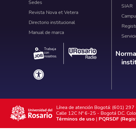
Sedes
SIAR
Revista Nova et Vetera
Campus
Directorio institucional
Regist
Manual de marca
Servici
Trabaja
Norm
Normat
con
nosotros.
inst
Línea de atención Bogotá: (601) 29
Calle 12C Nº 6-25 - Bogotá D.C. Col
Términos de uso
|
PQRSDF (Registr