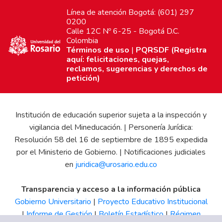
Línea de atención Bogotá: (601) 297
0200
Calle 12C Nº 6-25 - Bogotá D.C.
Colombia
Términos de uso
|
PQRSDF (Registra
aquí: felicitaciones, quejas,
reclamos, sugerencias y derechos de
petición)
Institución de educación superior sujeta a la inspección y
vigilancia del Mineducación. | Personería Jurídica:
Resolución 58 del 16 de septiembre de 1895 expedida
por el Ministerio de Gobierno. | Notificaciones judiciales
en
juridica@urosario.edu.co
Transparencia y acceso a la información pública
Gobierno Universitario
|
Proyecto Educativo Institucional
|
Informe de Gestión
|
Boletín Estadístico
|
Régimen