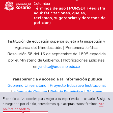
Colombia
Términos de uso
|
PQRSDF (Registra
aquí: felicitaciones, quejas,
reclamos, sugerencias y derechos de
petición)
Institución de educación superior sujeta a la inspección y
vigilancia del Mineducación. | Personería Jurídica:
Resolución 58 del 16 de septiembre de 1895 expedida
por el Ministerio de Gobierno. | Notificaciones judiciales
en
juridica@urosario.edu.co
Transparencia y acceso a la información pública
Gobierno Universitario
|
Proyecto Educativo Institucional
|
Informe de Gestión
|
Boletín Estadístico
|
Régimen
Tributario
|
Estados Financieros
|
Código de Ética
|
Canal
Este sitio utiliza cookies para mejorar tu experiencia de usuario. Si sigues
de Integridad UR
navegando por el sitio, entendemos que aceptas estos términos.
Ver
política de cookies