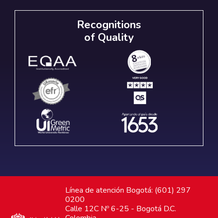
Recognitions
of Quality
Línea de atención Bogotá: (601) 297
0200
Calle 12C Nº 6-25 - Bogotá D.C.
Colombia