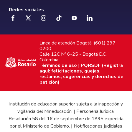
Redes sociales
Línea de atención Bogotá: (601) 297
0200
Calle 12C Nº 6-25 - Bogotá D.C.
Colombia
Términos de uso
|
PQRSDF (Registra
aquí: felicitaciones, quejas,
reclamos, sugerencias y derechos de
petición)
Institución de educación superior sujeta a la inspección y
vigilancia del Mineducación. | Personería Jurídica:
Resolución 58 del 16 de septiembre de 1895 expedida
por el Ministerio de Gobierno. | Notificaciones judiciales