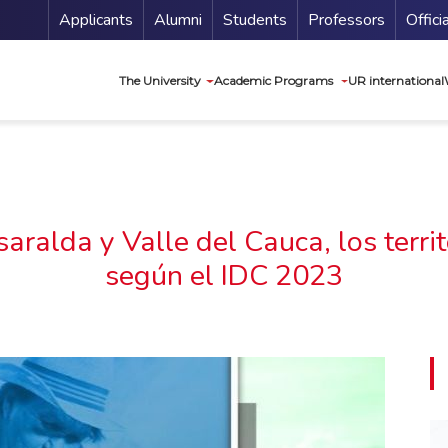
Menu Secundario
Applicants
Alumni
Students
Professors
Offici
Navegación princip
The University
Academic Programs
UR international
saralda y Valle del Cauca, los terri
según el IDC 2023