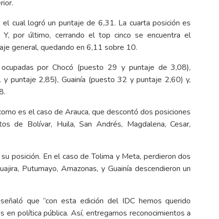
ior.
o, el cual logró un puntaje de 6,31. La cuarta posición es
Y, por último, cerrando el top cinco se encuentra el
taje general, quedando en 6,11 sobre 10.
n ocupadas por Chocó (puesto 29 y puntaje de 3,08),
 puntaje 2,85), Guainía (puesto 32 y puntaje 2,60) y,
8.
 como es el caso de Arauca, que descontó dos posiciones
os de Bolívar, Huila, San Andrés, Magdalena, Cesar,
 su posición. En el caso de Tolima y Meta, perdieron dos
uajira, Putumayo, Amazonas, y Guainía descendieron un
, señaló que “con esta edición del IDC hemos querido
os en política pública. Así, entregamos reconocimientos a