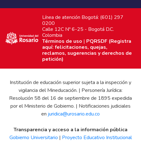
Línea de atención Bogotá: (601) 297
0200
Calle 12C Nº 6-25 - Bogotá D.C.
Colombia
Términos de uso
|
PQRSDF (Registra
aquí: felicitaciones, quejas,
reclamos, sugerencias y derechos de
petición)
Institución de educación superior sujeta a la inspección y
vigilancia del Mineducación. | Personería Jurídica:
Resolución 58 del 16 de septiembre de 1895 expedida
por el Ministerio de Gobierno. | Notificaciones judiciales
en
juridica@urosario.edu.co
Transparencia y acceso a la información pública
Gobierno Universitario
|
Proyecto Educativo Institucional