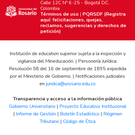
Calle 12C Nº 6-25 - Bogotá D.C.
Colombia
Términos de uso
|
PQRSDF (Registra
aquí: felicitaciones, quejas,
reclamos, sugerencias y derechos de
petición)
Institución de education superior sujeta a la inspección y
vigilancia del Mineducación. | Personería Jurídica:
Resolución 58 del 16 de septiembre de 1895 expedida
por el Ministerio de Gobierno. | Notificaciones judiciales
en
juridica@urosario.edu.co
Transparencia y acceso a la información pública
Gobierno Universitario
|
Proyecto Educativo Institucional
|
Informe de Gestión
|
Boletín Estadístico
|
Régimen
Tributario
|
Código de Ética