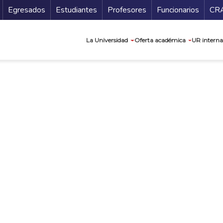
Secundario
Gu
Egresados
Estudiantes
Profesores
Funcionarios
CR
Navegación prin
La Universidad
Oferta académica
UR interna