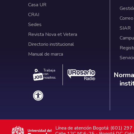
Casa UR
Gestió
CRAI
Correo
Sedes
SIAR
Revista Nova et Vetera
Campus
Directorio institucional
Regist
Manual de marca
Servici
Trabaja
Norm
Normat
con
nosotros.
inst
Línea de atención Bogotá: (601) 29
Calle 12C Nº 6-25 - Bogotá D.C. Col