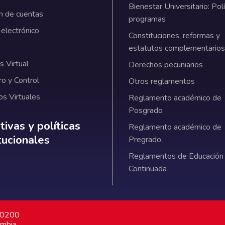
Bienestar Universitario: Polí
n de cuentas
programas
 electrónico
Constituciones, reformas y
estatutos complementarios
 Virtual
Derechos pecuniarios
ro y Control
Otros reglamentos
os Virtuales
Reglamento académico de
Posgrado
ativas y políticas institucionales
ivas y políticas
Reglamento académico de
itucionales
Pregrado
Reglamentos de Educación
Continuada
7 0200
ombia