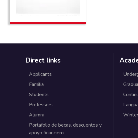
Direct links
Acad
Applicants
Under
Familia
Gradua
Students
Contin
Professors
Langu
Alumni
Winter
Portafolio de becas, descuentos y
apoyo financiero