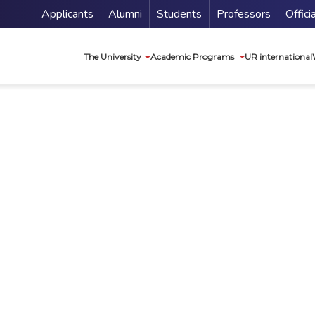
Menu Secundario
Applicants
Alumni
Students
Professors
Offici
Navegación princip
The University
Academic Programs
UR international