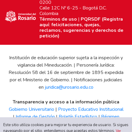
0200
Calle 12C Nº 6-25 - Bogotá D.C.
Colombia
Términos de uso
|
PQRSDF (Registra
aquí: felicitaciones, quejas,
reclamos, sugerencias y derechos de
petición)
Institución de educación superior sujeta a la inspección y
vigilancia del Mineducación. | Personería Jurídica:
Resolución 58 del 16 de septiembre de 1895 expedida
por el Ministerio de Gobierno. | Notificaciones judiciales
en
juridica@urosario.edu.co
Transparencia y acceso a la información pública
Gobierno Universitario
|
Proyecto Educativo Institucional
|
Informe de Gestión
|
Boletín Estadístico
|
Régimen
Tributario
|
Estados Financieros
|
Código de Ética
|
Canal
Este sitio utiliza cookies para mejorar tu experiencia de usuario. Si sigues
navegando por el sitio, entendemos que aceptas estos términos.
de Integridad UR
Ver