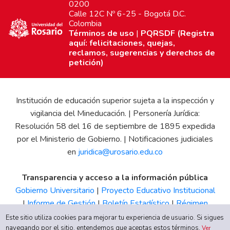
0200
Calle 12C Nº 6-25 - Bogotá D.C.
Colombia
Términos de uso
|
PQRSDF (Registra
aquí: felicitaciones, quejas,
reclamos, sugerencias y derechos de
petición)
Institución de educación superior sujeta a la inspección y
vigilancia del Mineducación. | Personería Jurídica:
Resolución 58 del 16 de septiembre de 1895 expedida
por el Ministerio de Gobierno. | Notificaciones judiciales
en
juridica@urosario.edu.co
Transparencia y acceso a la información pública
Gobierno Universitario
|
Proyecto Educativo Institucional
|
Informe de Gestión
|
Boletín Estadístico
|
Régimen
Tributario
|
Estados Financieros
|
Código de Ética
|
Canal
Este sitio utiliza cookies para mejorar tu experiencia de usuario. Si sigues
navegando por el sitio, entendemos que aceptas estos términos.
de Integridad UR
Ver