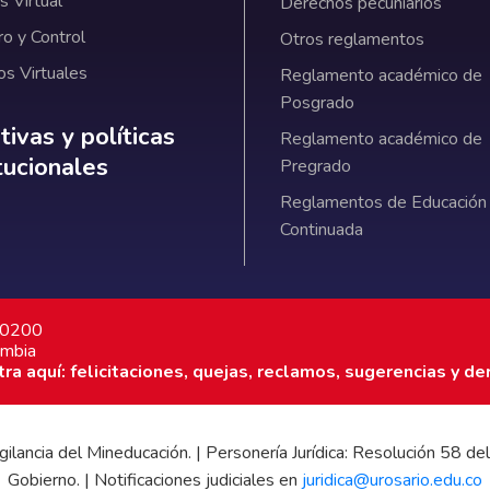
 Virtual
Derechos pecuniarios
ro y Control
Otros reglamentos
os Virtuales
Reglamento académico de
Posgrado
ativas y políticas institucionales
ivas y políticas
Reglamento académico de
itucionales
Pregrado
Reglamentos de Educación
Continuada
7 0200
ombia
a aquí: felicitaciones, quejas, reclamos, sugerencias y de
 vigilancia del Mineducación. | Personería Jurídica: Resolución 58
Gobierno. | Notificaciones judiciales en
juridica@urosario.edu.co