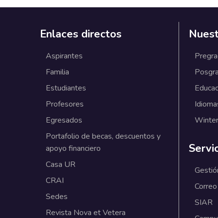
Enlaces directos
Nuest
Aspirantes
Pregr
Familia
Posgr
Estudiantes
Educac
Profesores
Idioma
Egresados
Winter
Portafolio de becas, descuentos y
Servi
apoyo financiero
Casa UR
Gestió
CRAI
Correo
Sedes
SIAR
Revista Nova et Vetera