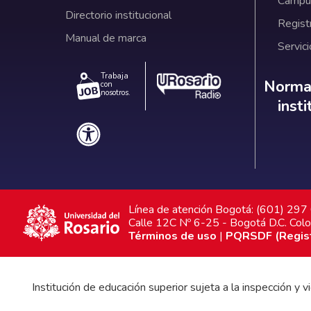
Campus
Directorio institucional
Regist
Manual de marca
Servici
Trabaja
Norm
Normat
con
nosotros.
inst
Línea de atención Bogotá: (601) 29
Calle 12C Nº 6-25 - Bogotá D.C. Col
Términos de uso
|
PQRSDF (Registr
Institución de educación superior sujeta a la inspección y