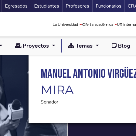
Secundario
Gu
Egresados
Estudiantes
Profesores
Funcionarios
CR
Navegación prin
La Universidad
Oferta académica
UR interna
Proyectos
Temas
Blog
Manuel Antonio Virgüez
MIRA
Senador