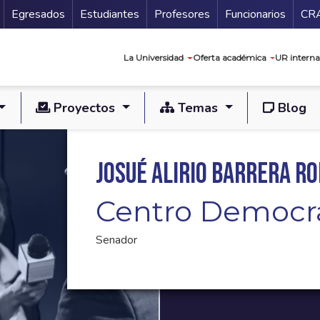
Secundario
Gu
Egresados
Estudiantes
Profesores
Funcionarios
CR
Navegación prin
La Universidad
Oferta académica
UR interna
Proyectos
Temas
Blog
Josué Alirio Barrera R
Centro Democr
Senador