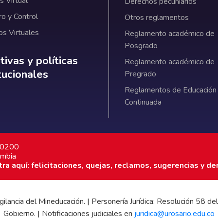
 Virtual
Derechos pecuniarios
ro y Control
Otros reglamentos
os Virtuales
Reglamento académico de
Posgrado
ativas y políticas institucionales
ivas y políticas
Reglamento académico de
itucionales
Pregrado
Reglamentos de Educación
Continuada
7 0200
ombia
a aquí: felicitaciones, quejas, reclamos, sugerencias y de
 vigilancia del Mineducación. | Personería Jurídica: Resolución 58
Gobierno. | Notificaciones judiciales en
juridica@urosario.edu.co