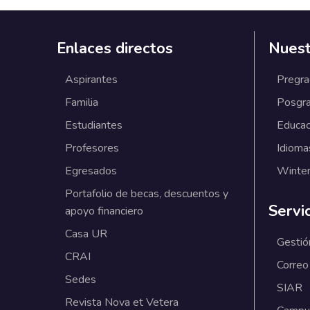
Enlaces directos
Nuest
Aspirantes
Pregr
Familia
Posgr
Estudiantes
Educac
Profesores
Idioma
Egresados
Winter
Portafolio de becas, descuentos y
Servi
apoyo financiero
Casa UR
Gestió
CRAI
Correo
Sedes
SIAR
Revista Nova et Vetera