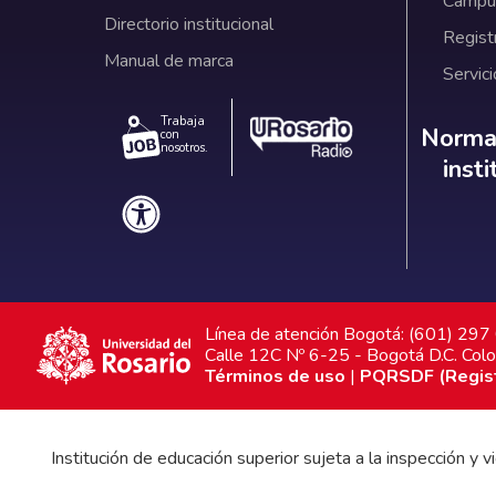
Campus
Directorio institucional
Regist
Manual de marca
Servici
Trabaja
Norm
Normat
con
nosotros.
inst
Línea de atención Bogotá: (601) 29
Calle 12C Nº 6-25 - Bogotá D.C. Col
Términos de uso
|
PQRSDF (Registr
Institución de educación superior sujeta a la inspección y