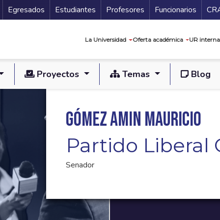
Secundario
Gu
Egresados
Estudiantes
Profesores
Funcionarios
CR
Navegación prin
La Universidad
Oferta académica
UR interna
Proyectos
Temas
Blog
Gómez Amin Mauricio
Partido Libera
Senador