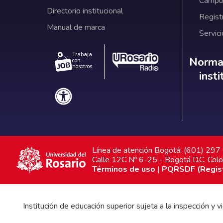
Campus
Directorio institucional
Regist
Manual de marca
Servici
Trabaja
Norm
Normat
con
nosotros.
inst
Línea de atención Bogotá: (601) 29
Calle 12C Nº 6-25 - Bogotá D.C. Col
Términos de uso
|
PQRSDF (Registr
Institución de educación superior sujeta a la inspección y