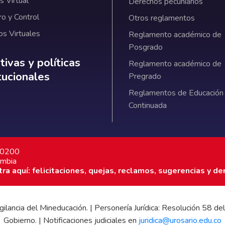
 Virtual
Derechos pecuniarios
ro y Control
Otros reglamentos
os Virtuales
Reglamento académico de
Posgrado
ativas y políticas institucionales
ivas y políticas
Reglamento académico de
itucionales
Pregrado
Reglamentos de Educación
Continuada
7 0200
ombia
a aquí: felicitaciones, quejas, reclamos, sugerencias y de
 vigilancia del Mineducación. | Personería Jurídica: Resolución 58
Gobierno. | Notificaciones judiciales en
juridica@urosario.edu.co