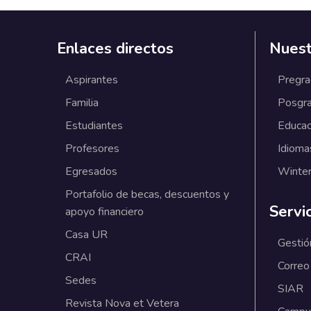
Enlaces directos
Nuest
Aspirantes
Pregr
Familia
Posgr
Estudiantes
Educac
Profesores
Idioma
Egresados
Winter
Portafolio de becas, descuentos y
Servi
apoyo financiero
Casa UR
Gestió
CRAI
Correo
Sedes
SIAR
Revista Nova et Vetera