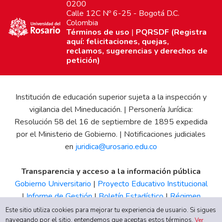
0200
Calle 12C Nº 6-25 - Bogotá D.C.
Colombia
Términos de uso
|
PQRSDF (Registra
aquí: felicitaciones, quejas,
reclamos, sugerencias y derechos de
petición)
Institución de educación superior sujeta a la inspección y
vigilancia del Mineducación. | Personería Jurídica:
Resolución 58 del 16 de septiembre de 1895 expedida
por el Ministerio de Gobierno. | Notificaciones judiciales
en
juridica@urosario.edu.co
Transparencia y acceso a la información pública
Gobierno Universitario
|
Proyecto Educativo Institucional
|
Informe de Gestión
|
Boletín Estadístico
|
Régimen
Tributario
|
Estados Financieros
|
Código de Ética
|
Canal
Este sitio utiliza cookies para mejorar tu experiencia de usuario. Si sigues
navegando por el sitio, entendemos que aceptas estos términos.
de Integridad UR
Ver