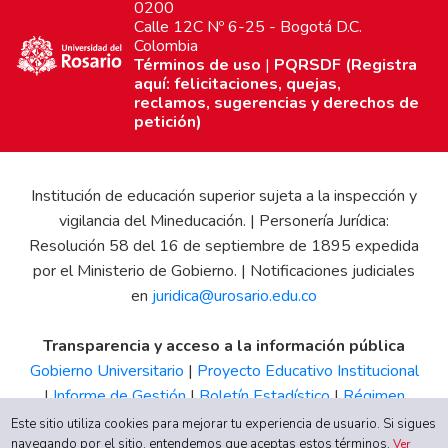
0200
Calle 12C Nº 6-25 - Bogotá D.C.
Colombia
Términos de uso
|
PQRSDF (Registra
aquí: felicitaciones, quejas,
reclamos, sugerencias y derechos de
petición)
Institución de educación superior sujeta a la inspección y
vigilancia del Mineducación. | Personería Jurídica:
Resolución 58 del 16 de septiembre de 1895 expedida
por el Ministerio de Gobierno. | Notificaciones judiciales
en
juridica@urosario.edu.co
Transparencia y acceso a la información pública
Gobierno Universitario
|
Proyecto Educativo Institucional
|
Informe de Gestión
|
Boletín Estadístico
|
Régimen
Tributario
|
Estados Financieros
|
Código de Ética
|
Canal
Este sitio utiliza cookies para mejorar tu experiencia de usuario. Si sigues
navegando por el sitio, entendemos que aceptas estos términos.
de Integridad UR
Ver