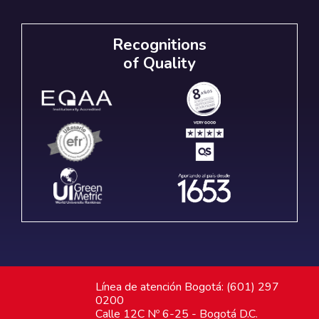
Recognitions
of Quality
Línea de atención Bogotá: (601) 297
0200
Calle 12C Nº 6-25 - Bogotá D.C.