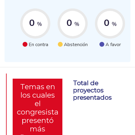
0
0
0
%
%
%
En contra
Abstención
A favor
Total de
Temas en
proyectos
los cuales
presentados
el
congresista
presentó
más