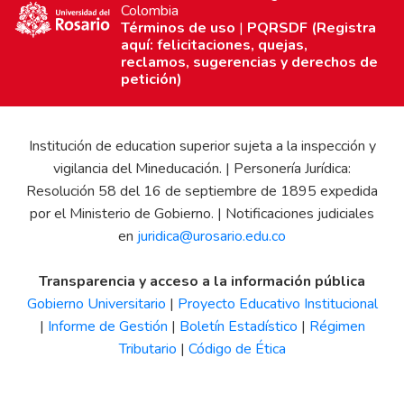
Colombia
Términos de uso
|
PQRSDF (Registra
aquí: felicitaciones, quejas,
reclamos, sugerencias y derechos de
petición)
Institución de education superior sujeta a la inspección y
vigilancia del Mineducación. | Personería Jurídica:
Resolución 58 del 16 de septiembre de 1895 expedida
por el Ministerio de Gobierno. | Notificaciones judiciales
en
juridica@urosario.edu.co
Transparencia y acceso a la información pública
Gobierno Universitario
|
Proyecto Educativo Institucional
|
Informe de Gestión
|
Boletín Estadístico
|
Régimen
Tributario
|
Código de Ética