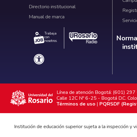
Campus
Directorio institucional
Regist
Manual de marca
Servici
Trabaja
Norm
Normat
con
nosotros.
inst
Línea de atención Bogotá: (601) 29
Calle 12C Nº 6-25 - Bogotá D.C. Col
Términos de uso
|
PQRSDF (Registr
Institución de educación superior sujeta a la inspección y