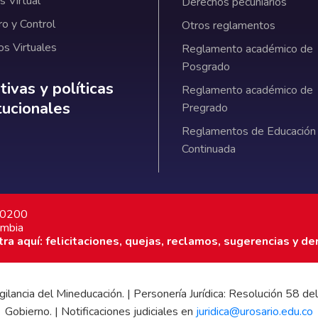
 Virtual
Derechos pecuniarios
ro y Control
Otros reglamentos
os Virtuales
Reglamento académico de
Posgrado
ativas y políticas institucionales
ivas y políticas
Reglamento académico de
itucionales
Pregrado
Reglamentos de Educación
Continuada
7 0200
ombia
a aquí: felicitaciones, quejas, reclamos, sugerencias y de
 vigilancia del Mineducación. | Personería Jurídica: Resolución 58
Gobierno. | Notificaciones judiciales en
juridica@urosario.edu.co