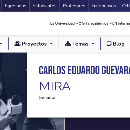
Secundario
Gu
Egresados
Estudiantes
Profesores
Funcionarios
CR
Navegación prin
La Universidad
Oferta académica
UR interna
Proyectos
Temas
Blog
Carlos Eduardo Guevar
MIRA
Senador