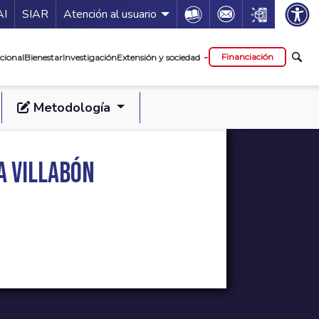
ía de servicios
Icon
Icon
Icon
AI
SIAR
Atención al usuario
cipal
Financiación
cional
Bienestar
Investigación
Extensión y sociedad
Metodología
a Villabón