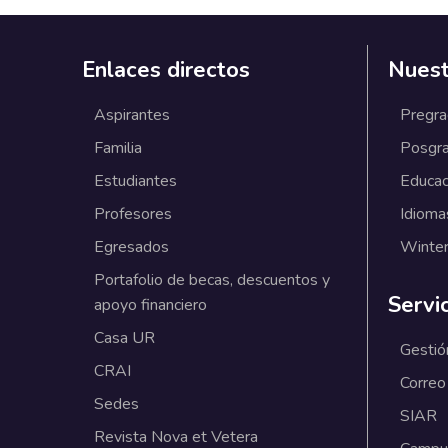
Enlaces directos
Nuest
Aspirantes
Pregr
Familia
Posgr
Estudiantes
Educac
Profesores
Idioma
Egresados
Winter
Portafolio de becas, descuentos y
Servi
apoyo financiero
Casa UR
Gestió
CRAI
Correo
Sedes
SIAR
Revista Nova et Vetera