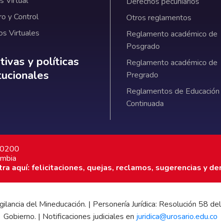
 Virtual
Derechos pecuniarios
ro y Control
Otros reglamentos
os Virtuales
Reglamento académico de
Posgrado
ativas y políticas institucionales
ivas y políticas
Reglamento académico de
itucionales
Pregrado
Reglamentos de Educación
Continuada
7 0200
ombia
a aquí: felicitaciones, quejas, reclamos, sugerencias y de
 vigilancia del Mineducación. | Personería Jurídica: Resolución 58
Gobierno. | Notificaciones judiciales en
juridica@urosario.edu.co