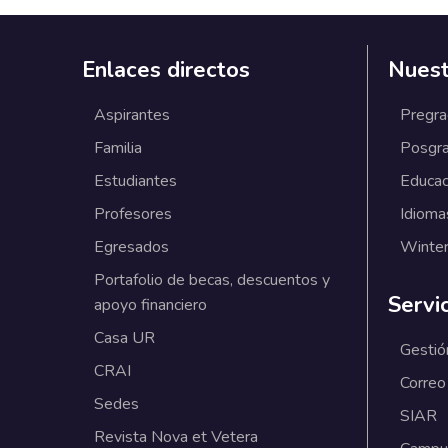
Enlaces directos
Nuest
Aspirantes
Pregr
Familia
Posgr
Estudiantes
Educac
Profesores
Idioma
Egresados
Winter
Portafolio de becas, descuentos y
Servi
apoyo financiero
Casa UR
Gestió
CRAI
Correo
Sedes
SIAR
Revista Nova et Vetera