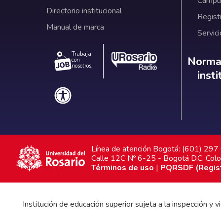
Campus
Directorio institucional
Regist
Manual de marca
Servici
Trabaja
Norm
Normat
con
nosotros.
inst
Línea de atención Bogotá: (601) 29
Calle 12C Nº 6-25 - Bogotá D.C. Col
Términos de uso
|
PQRSDF (Registr
Institución de educación superior sujeta a la inspección y