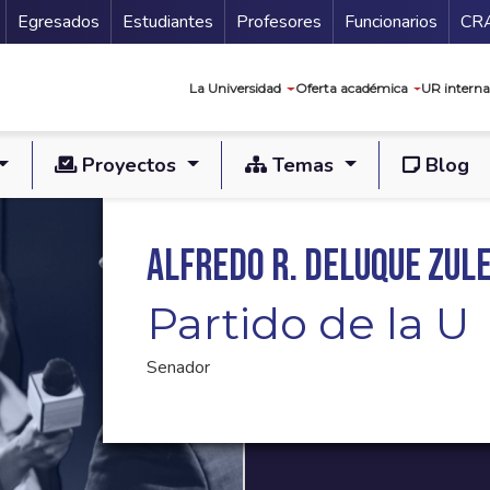
Secundario
Gu
Egresados
Estudiantes
Profesores
Funcionarios
CR
Navegación prin
La Universidad
Oferta académica
UR interna
Proyectos
Temas
Blog
Alfredo R. Deluque Zul
Partido de la U
Senador