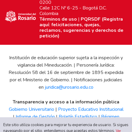
0200
Calle 12C Nº 6-25 - Bogotá D.C.
Colombia
Términos de uso
|
PQRSDF (Registra
aquí: felicitaciones, quejas,
reclamos, sugerencias y derechos de
petición)
Institución de educación superior sujeta a la inspección y
vigilancia del Mineducación. | Personería Jurídica:
Resolución 58 del 16 de septiembre de 1895 expedida
por el Ministerio de Gobierno. | Notificaciones judiciales
en
juridica@urosario.edu.co
Transparencia y acceso a la información pública
Gobierno Universitario
|
Proyecto Educativo Institucional
|
Informe de Gestión
|
Boletín Estadístico
|
Régimen
Tributario
|
Estados Financieros
|
Código de Ética
|
Canal
Este sitio utiliza cookies para mejorar tu experiencia de usuario. Si sigues
navegando por el sitio, entendemos que aceptas estos términos.
de Integridad UR
Ver