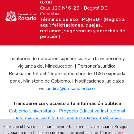
0200
Calle 12C Nº 6-25 - Bogotá D.C.
Colombia
Términos de uso
|
PQRSDF (Registra
aquí: felicitaciones, quejas,
reclamos, sugerencias y derechos de
petición)
Institución de educación superior sujeta a la inspección y
vigilancia del Mineducación. | Personería Jurídica:
Resolución 58 del 16 de septiembre de 1895 expedida
por el Ministerio de Gobierno. | Notificaciones judiciales
en
juridica@urosario.edu.co
Transparencia y acceso a la información pública
Gobierno Universitario
|
Proyecto Educativo Institucional
|
Informe de Gestión
|
Boletín Estadístico
|
Régimen
Tributario
|
Estados Financieros
|
Código de Ética
|
Canal
Este sitio utiliza cookies para mejorar tu experiencia de usuario. Si sigues
navegando por el sitio, entendemos que aceptas estos términos.
de Integridad UR
Ver