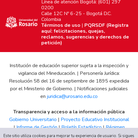
Línea de atención Bogotá: (601) 297
0200
Calle 12C Nº 6-25 - Bogotá D.C.
Colombia
Términos de uso
|
PQRSDF (Registra
aquí: felicitaciones, quejas,
reclamos, sugerencias y derechos de
petición)
Institución de educación superior sujeta a la inspección y
vigilancia del Mineducación. | Personería Jurídica:
Resolución 58 del 16 de septiembre de 1895 expedida
por el Ministerio de Gobierno. | Notificaciones judiciales
en
juridica@urosario.edu.co
Transparencia y acceso a la información pública
Gobierno Universitario
|
Proyecto Educativo Institucional
|
Informe de Gestión
|
Boletín Estadístico
|
Régimen
Tributario
|
Estados Financieros
|
Código de Ética
|
Canal
Este sitio utiliza cookies para mejorar tu experiencia de usuario. Si sigues