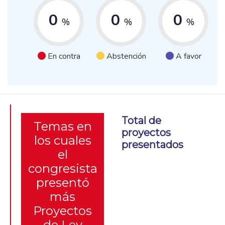
0
0
0
%
%
%
En contra
Abstención
A favor
Total de
Temas en
proyectos
los cuales
presentados
el
congresista
presentó
más
Proyectos
de Ley