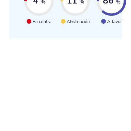
4
11
86
%
%
%
En contra
Abstención
A favor