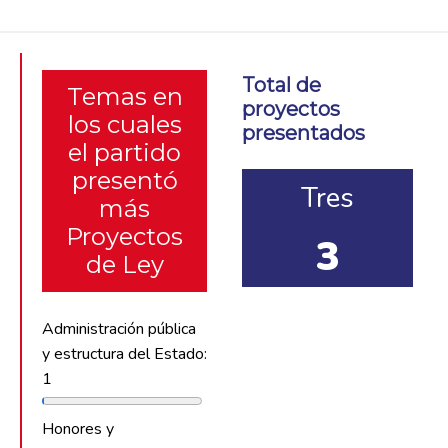
Total de
Temas en
proyectos
los cuales
presentados
el partido
presentó
Tres
más
Proyectos
3
de Ley
Administración pública
y estructura del Estado:
1
Honores y