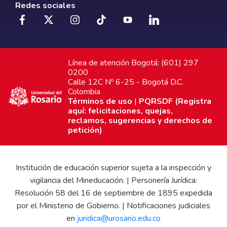
Redes sociales
Línea de atención Bogotá: (601) 297
0200
Calle 12C Nº 6-25 - Bogotá D.C.
Colombia
Términos de uso
|
PQRSDF (Registra
aquí: felicitaciones, quejas,
reclamos, sugerencias y derechos de
petición)
Institución de educación superior sujeta a la inspección y
vigilancia del Mineducación. | Personería Jurídica:
Resolución 58 del 16 de septiembre de 1895 expedida
por el Ministerio de Gobierno. | Notificaciones judiciales
en
juridica@urosario.edu.co