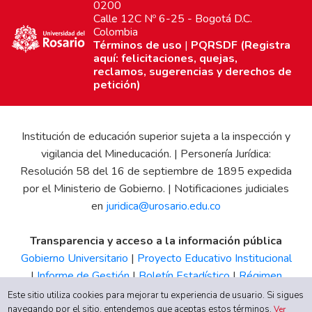
0200
Calle 12C Nº 6-25 - Bogotá D.C.
Colombia
Términos de uso
|
PQRSDF (Registra
aquí: felicitaciones, quejas,
reclamos, sugerencias y derechos de
petición)
Institución de educación superior sujeta a la inspección y
vigilancia del Mineducación. | Personería Jurídica:
Resolución 58 del 16 de septiembre de 1895 expedida
por el Ministerio de Gobierno. | Notificaciones judiciales
en
juridica@urosario.edu.co
Transparencia y acceso a la información pública
Gobierno Universitario
|
Proyecto Educativo Institucional
|
Informe de Gestión
|
Boletín Estadístico
|
Régimen
Tributario
|
Estados Financieros
|
Código de Ética
|
Canal
Este sitio utiliza cookies para mejorar tu experiencia de usuario. Si sigues
navegando por el sitio, entendemos que aceptas estos términos.
de Integridad UR
Ver