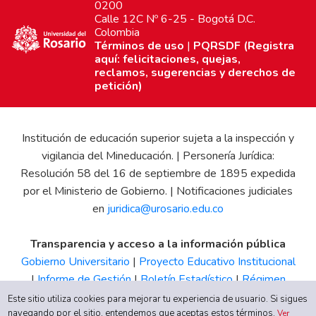
0200
Calle 12C Nº 6-25 - Bogotá D.C.
Colombia
Términos de uso
|
PQRSDF (Registra
aquí: felicitaciones, quejas,
reclamos, sugerencias y derechos de
petición)
Institución de educación superior sujeta a la inspección y
vigilancia del Mineducación. | Personería Jurídica:
Resolución 58 del 16 de septiembre de 1895 expedida
por el Ministerio de Gobierno. | Notificaciones judiciales
en
juridica@urosario.edu.co
Transparencia y acceso a la información pública
Gobierno Universitario
|
Proyecto Educativo Institucional
|
Informe de Gestión
|
Boletín Estadístico
|
Régimen
Tributario
|
Estados Financieros
|
Código de Ética
|
Canal
Este sitio utiliza cookies para mejorar tu experiencia de usuario. Si sigues
navegando por el sitio, entendemos que aceptas estos términos.
de Integridad UR
Ver