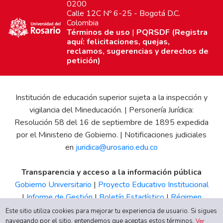
0200
Calle 12C Nº 6-25 - Bogotá D.C.
Colombia
Términos de uso
|
PQRSDF (Registra
aquí: felicitaciones, quejas,
reclamos, sugerencias y derechos de
petición)
Institución de educación superior sujeta a la inspección y
vigilancia del Mineducación. | Personería Jurídica:
Resolución 58 del 16 de septiembre de 1895 expedida
por el Ministerio de Gobierno. | Notificaciones judiciales
en
juridica@urosario.edu.co
Transparencia y acceso a la información pública
Gobierno Universitario
|
Proyecto Educativo Institucional
|
Informe de Gestión
|
Boletín Estadístico
|
Régimen
Tributario
|
Estados Financieros
|
Código de Ética
|
Canal
Este sitio utiliza cookies para mejorar tu experiencia de usuario. Si sigues
navegando por el sitio, entendemos que aceptas estos términos.
de Integridad UR
Ver