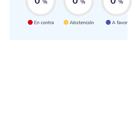
0
0
0
%
%
%
En contra
Abstención
A favor