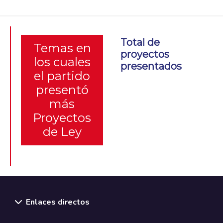
Total de
Temas en
proyectos
los cuales
presentados
el partido
presentó
más
Proyectos
de Ley
Enlaces directos