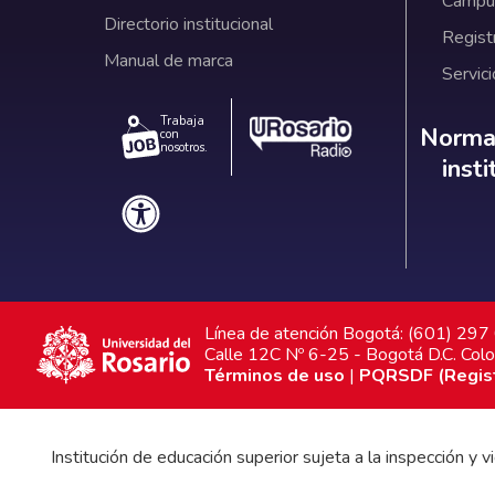
Campus
Directorio institucional
Regist
Manual de marca
Servici
Trabaja
Norm
Normat
con
nosotros.
inst
Línea de atención Bogotá: (601) 29
Calle 12C Nº 6-25 - Bogotá D.C. Col
Términos de uso
|
PQRSDF (Registr
Institución de educación superior sujeta a la inspección y