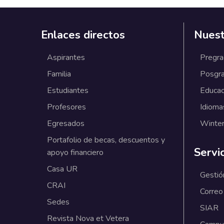
Enlaces directos
Nuest
Aspirantes
Pregr
Familia
Posgr
Estudiantes
Educac
Profesores
Idioma
Egresados
Winter
Portafolio de becas, descuentos y
Servi
apoyo financiero
Casa UR
Gestió
CRAI
Correo
Sedes
SIAR
Revista Nova et Vetera