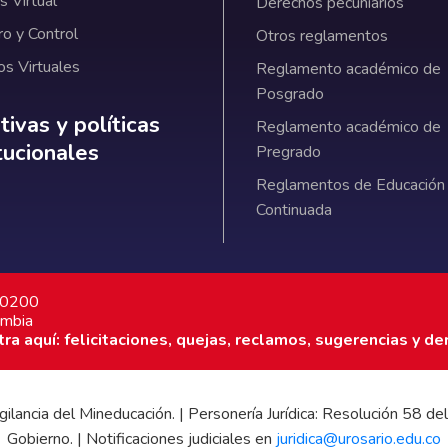
 Virtual
Derechos pecuniarios
ro y Control
Otros reglamentos
os Virtuales
Reglamento académico de
Posgrado
ativas y políticas institucionales
ivas y políticas
Reglamento académico de
itucionales
Pregrado
Reglamentos de Educación
Continuada
7 0200
ombia
a aquí: felicitaciones, quejas, reclamos, sugerencias y de
 vigilancia del Mineducación. | Personería Jurídica: Resolución 58
Gobierno. | Notificaciones judiciales en
juridica@urosario.edu.co