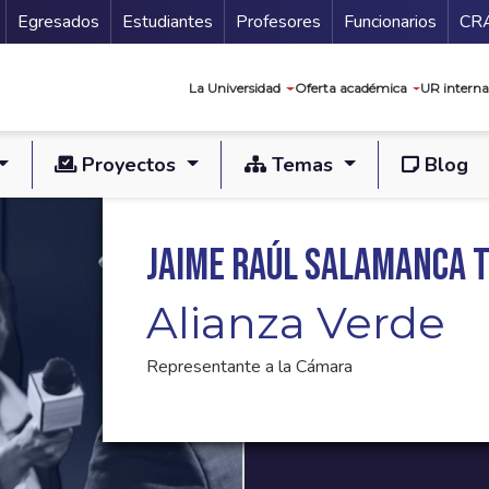
Secundario
Gu
Egresados
Estudiantes
Profesores
Funcionarios
CR
Navegación prin
La Universidad
Oferta académica
UR interna
Proyectos
Temas
Blog
Jaime Raúl Salamanca 
Alianza Verde
Representante a la Cámara