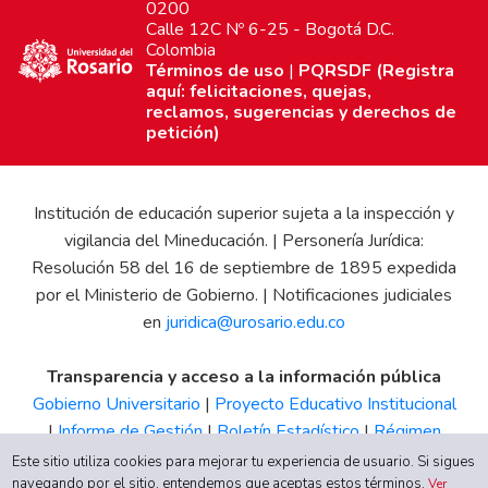
0200
Calle 12C Nº 6-25 - Bogotá D.C.
Colombia
Términos de uso
|
PQRSDF (Registra
aquí: felicitaciones, quejas,
reclamos, sugerencias y derechos de
petición)
Institución de educación superior sujeta a la inspección y
vigilancia del Mineducación. | Personería Jurídica:
Resolución 58 del 16 de septiembre de 1895 expedida
por el Ministerio de Gobierno. | Notificaciones judiciales
en
juridica@urosario.edu.co
Transparencia y acceso a la información pública
Gobierno Universitario
|
Proyecto Educativo Institucional
|
Informe de Gestión
|
Boletín Estadístico
|
Régimen
Tributario
|
Estados Financieros
|
Código de Ética
|
Canal
Este sitio utiliza cookies para mejorar tu experiencia de usuario. Si sigues
navegando por el sitio, entendemos que aceptas estos términos.
de Integridad UR
Ver