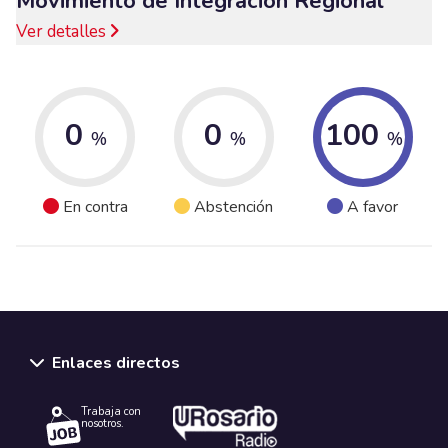
Movimiento de Integración Regional
Ver detalles
0
0
100
%
%
%
En contra
Abstención
A favor
Enlaces directos
Trabaja con
nosotros.