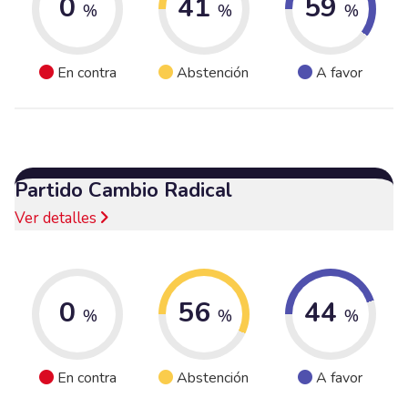
0
41
59
%
%
%
En contra
Abstención
A favor
Partido Cambio Radical
Ver detalles
0
56
44
%
%
%
En contra
Abstención
A favor