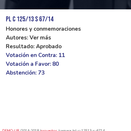
PL C 125/13 S 67/14
Honores y conmemoraciones
Autores: Ver más
Resultado: Aprobado
Votación en Contra: 11
Votación a Favor: 80
Abstención: 73
DEMO-UR
2014-2018
proyectos
camara
pl-c-12513-s-6714