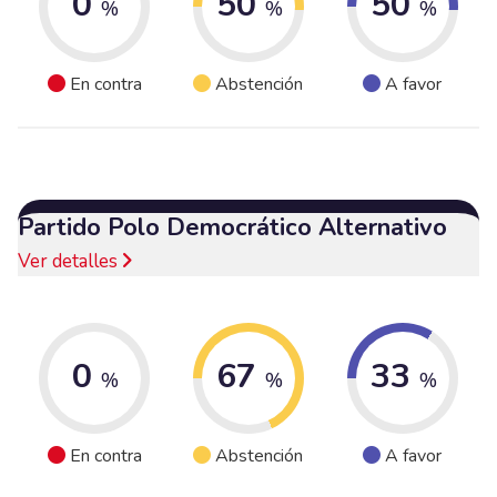
0
50
50
%
%
%
En contra
Abstención
A favor
Partido Polo Democrático Alternativo
Ver detalles
0
67
33
%
%
%
En contra
Abstención
A favor